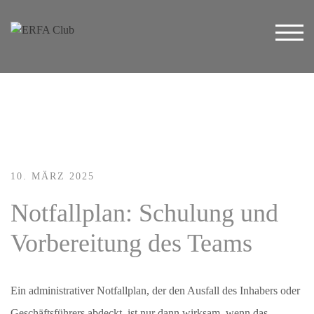
Zum
Inhalt
Togg
springen
10. MÄRZ 2025
Notfallplan: Schulung und
Vorbereitung des Teams
Ein administrativer Notfallplan, der den Ausfall des Inhabers oder
Geschäftsführers abdeckt, ist nur dann wirksam, wenn das