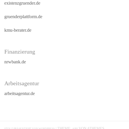
existenzgruender.de
gruenderplattform.de
kmu-berater.de
Finanzierung
nrwbank.de
Arbeitsagentur
arbeitsagentur.de
|
THEME:
VON ATHEMES.
STOLZ PRÄSENTIERT VON WORDPRESS
AIRI