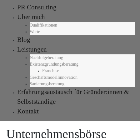
PR Consulting
Über mich
Qualifikationen
Werte
Blog
Leistungen
Nachfolgeberatung
Existenzgründungsberatung
Franchise
Geschäftsmodellinnovation
Sanierungsberatung
Erfahrungsaustausch für Gründer:innen &
Selbstständige
Kontakt
Unternehmens­börse