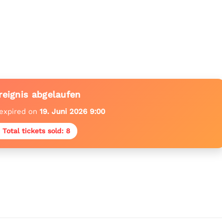
reignis abgelaufen
 expired on
19. Juni 2026 9:00
 Total tickets sold: 8