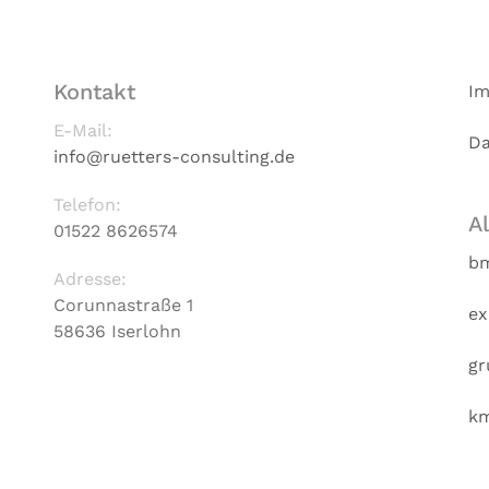
Kontakt
I
E-Mail:
Da
info@ruetters-consulting.de
Telefon:
A
01522 8626574
bm
Adresse:
Corunnastraße 1
ex
58636 Iserlohn
gr
km