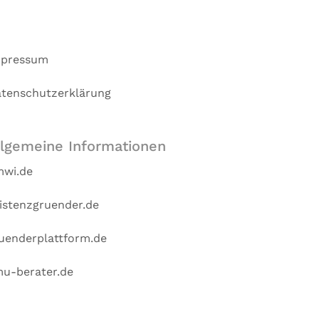
mpressum
tenschutzerklärung
llgemeine Informationen
wi.de
istenzgruender.de
uenderplattform.de
u-berater.de