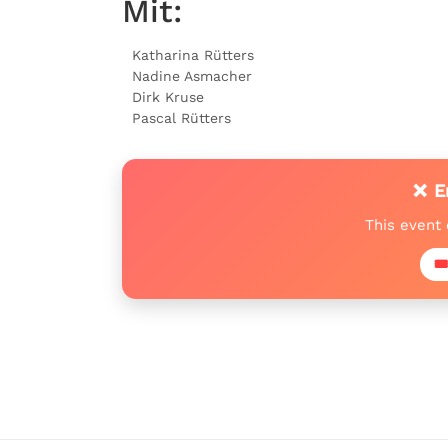
Mit:
Katharina Rütters
Nadine Asmacher
Dirk Kruse
Pascal Rütters
❌ E
This event
🎟