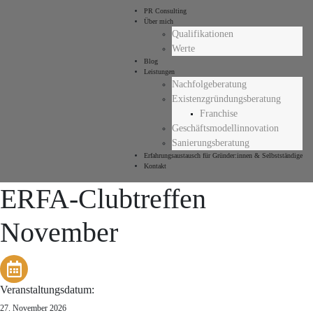
PR Consulting
Über mich
Qualifikationen
Werte
Blog
Leistungen
Nachfolgeberatung
Existenzgründungsberatung
Franchise
Geschäftsmodellinnovation
Sanierungsberatung
Erfahrungsaustausch für Gründer:innen & Selbstständige
Kontakt
ERFA-Clubtreffen
November
Veranstaltungsdatum:
27. November 2026