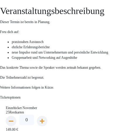
Veranstaltungsbeschreibung
Dieser Termin ist bereits in Planung.
Freu dich auf:
praxisnahen Austausch
ehrliche Erfahrungsberichte
neue Impulse rund um Unternehmertum und persönliche Entwicklung
Gruppenarbeit und Networking auf Augenhöhe
Das konkrete Thema sowie die Speaker werden zeitnah bekannt gegeben.
Die Teilnehmerzahl ist begrenzt.
Weitere Informationen folgen in Kürze.
Ticketoptionen
Einzelticket November
25Restkarten
149,00
€