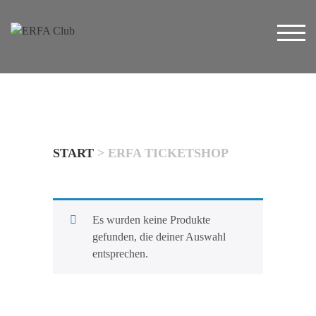
Zum
Inhalt
TOG
springen
START
> ERFA TICKETSHOP
Es wurden keine Produkte
gefunden, die deiner Auswahl
entsprechen.